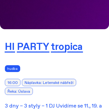
HI PARTY tropica
hudba
16:00
Náplavka: Letenské nábřeží
Řeka: Úslava
3 dny – 3 styly – 1 DJ Uvidíme se 11., 19. a